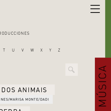
RODUCCIONES
T
U
V
W
X
Y
Z
 DOS ANIMAIS
NES/MARISA MONTE/DADI