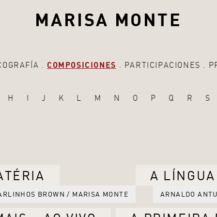
MARISA MONTE
COGRAFÍA
COMPOSICIONES
PARTICIPACIONES
P
H
I
J
K
L
M
N
O
P
Q
R
S
ATÉRIA
A LÍNGUA
ARLINHOS BROWN / MARISA MONTE
ARNALDO ANTU