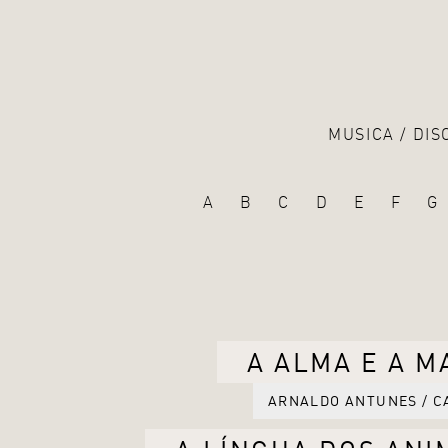
MUSICA
DIS
A
B
C
D
E
F
G
A ALMA E A M
ARNALDO ANTUNES / C