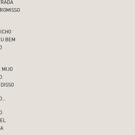
TRADA
ROMISSO
BICHO
EU BEM
O
 MIJO
O
 DISSO
DO…
O
VEL
ÇA