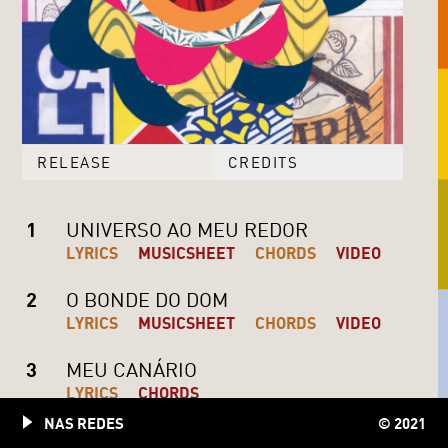
RELEASE
CREDITS
1
UNIVERSO AO MEU REDOR
LYRICS
MUSICSHEET
CHORDS
VIDEO
2
O BONDE DO DOM
LYRICS
MUSICSHEET
CHORDS
VIDEO
3
MEU CANÁRIO
LYRICS
CHORDS
NAS REDES
© 2021
4
TRÊS LETRINHAS