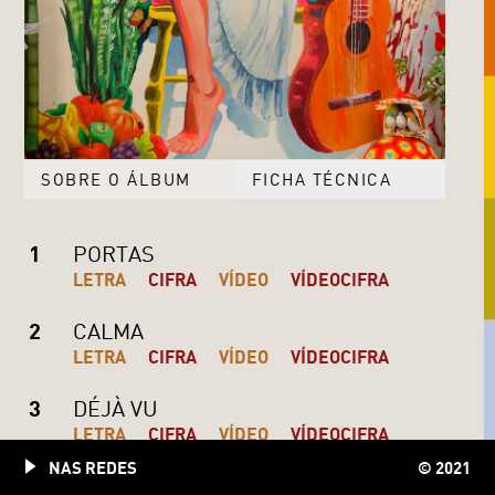
SOBRE O ÁLBUM
FICHA TÉCNICA
1
PORTAS
LETRA
CIFRA
VÍDEO
VÍDEOCIFRA
2
CALMA
LETRA
CIFRA
VÍDEO
VÍDEOCIFRA
3
DÉJÀ VU
LETRA
CIFRA
VÍDEO
VÍDEOCIFRA
NAS REDES
© 2021
4
QUANTO TEMPO