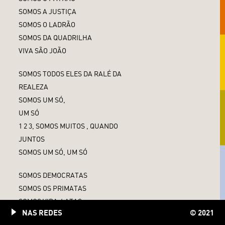
SOMOS A JUSTIÇA
SOMOS O LADRÃO
SOMOS DA QUADRILHA
VIVA SÃO JOÃO
SOMOS TODOS ELES DA RALÉ DA
REALEZA
SOMOS UM SÓ,
UM SÓ
1 2 3, SOMOS MUITOS , QUANDO
JUNTOS
SOMOS UM SÓ, UM SÓ
SOMOS DEMOCRATAS
SOMOS OS PRIMATAS
SOMOS VIRA-LATAS
NAS REDES
© 2021
TEMOS PEDIGREE