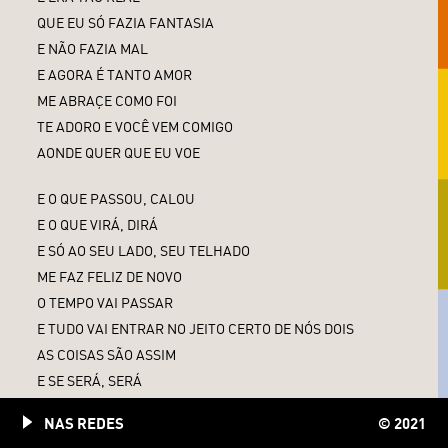
QUE EU SÓ FAZIA FANTASIA
E NÃO FAZIA MAL
E AGORA É TANTO AMOR
ME ABRAÇE COMO FOI
TE ADORO E VOCÊ VEM COMIGO
AONDE QUER QUE EU VOE
E O QUE PASSOU, CALOU
E O QUE VIRÁ, DIRÁ
E SÓ AO SEU LADO, SEU TELHADO
ME FAZ FELIZ DE NOVO
O TEMPO VAI PASSAR
E TUDO VAI ENTRAR NO JEITO CERTO DE NÓS DOIS
AS COISAS SÃO ASSIM
E SE SERÁ, SERÁ
PRA SER SINCERO MEU REMÉDIO É TE AMAR, TE AMAR
NAS REDES
© 2021
NÃO PENSE, POR FAVOR