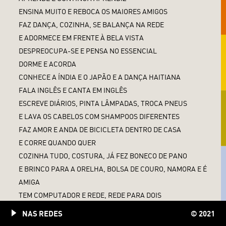
ENSINA MUITO E REBOCA OS MAIORES AMIGOS
FAZ DANÇA, COZINHA, SE BALANÇA NA REDE
E ADORMECE EM FRENTE À BELA VISTA
DESPREOCUPA-SE E PENSA NO ESSENCIAL
DORME E ACORDA
CONHECE A ÍNDIA E O JAPÃO E A DANÇA HAITIANA
FALA INGLÊS E CANTA EM INGLÊS
ESCREVE DIÁRIOS, PINTA LÂMPADAS, TROCA PNEUS
E LAVA OS CABELOS COM SHAMPOOS DIFERENTES
FAZ AMOR E ANDA DE BICICLETA DENTRO DE CASA
E CORRE QUANDO QUER
COZINHA TUDO, COSTURA, JÁ FEZ BONECO DE PANO
E BRINCO PARA A ORELHA, BOLSA DE COURO, NAMORA E É
AMIGA
TEM COMPUTADOR E REDE, REDE PARA DOIS
GOSTA DE ELETRODOMÉSTICOS, TOCA PIANO E VIOLÃO
NAS REDES
© 2021
PROCURA O AMOR E QUER SER MÃE, TEM LENÇÓIS E TEM