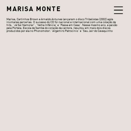
MARISA MONTE
Marisa, Carlinhos Brown e Arnaldo Antunes lançaram o disco Tribalistas (2002) após
inúmeras parcerias. O sucesso do CD foi nacional e internacional com uma coleção de
hits, “Já Sei Namorar”, “Velha Infância” e “Passe em Casa”. Nesse mesmo ano, a paixão
pela Portela, Escola de Samba do coração da cantora, resultou em mais dois discos
produzidos por ela no Phonomotor: “Argemiro Patrocínio” e “Seu Jair do Cavaquinho