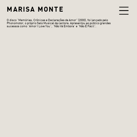
MARISA MONTE
O disco “Memórias, Crônicas e Declarações de Amor” (2000), foi lançado pelo
Phonomotor, o próprio Selo Musical da cantora. Apresentou ao público grandes
sucessos como “Amor I Love You”, “Não Vá Embora” e “Não É Fácil”.