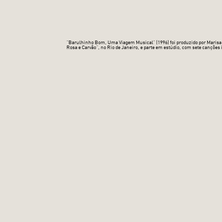
“Barulhinho Bom, Uma Viagem Musical” (1996) foi produzido por Marisa e
Rosa e Carvão”, no Rio de Janeiro, e parte em estúdio, com sete cançõ