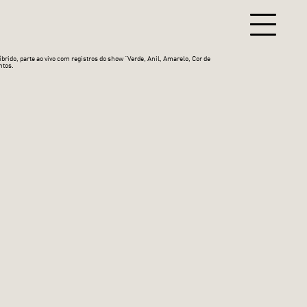
ido, parte ao vivo com registros do show “Verde, Anil, Amarelo, Cor de
ntos.