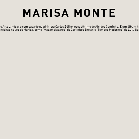
MARISA MONTE
 Arto Lindsay e com capa do quadrinista Carlos Zéfiro, pseudônimo de Alcides Caminha. É um álbum híbr
es inéditas na voz de Marisa, como “Magamalabares” de Carlinhos Brown e “Tempos Modernos” de Lulu Sa